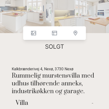
SOLGT
Kalkbrænderivej 4, Nexø, 3730 Nexø
Rummelig murstensvilla med
udhus tilhørende anneks,
industrikøkken og garage.
Charmerende murstensvilla med garagebygning og anneks med
Villa
-
industrikøkken.