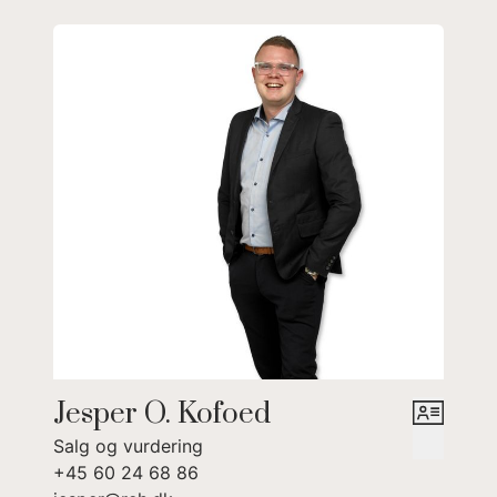
Bryggers/fyrrum med fjernvarmeunit.
Værkstedsrum.
Viktualierum.
Udhus/Redskabsrum med carport.
Garagebygning indeholder: Anneks med udlejning gennem
AIRBNB, stort isoleret Industrikøkken, dobbeltgarage med
skydedør og smørgrav m/mulighed for hobby eller erhverv.
Separat maskinlænge i naturskønne omgivelser, med mulighed
for gildesal eller andet.
En virkelig dejlig familie villa med mange muligheder,
m/udbygninger både til hobby, erhverv eller udlejning.
Jesper O. Kofoed
Salg og vurdering
+45 60 24 68 86