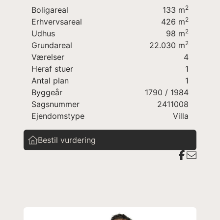
dyrehold
2
Boligareal
133
m
beliggende nær Åkirkeby med
2
Erhvervsareal
426
m
skole/idrætsfaciliteter og gode
2
Udhus
98
m
indkøbsmuligheder.
2
Grundareal
22.030
m
Ejendommen indeholder:
Værelser
4
Entré
Heraf stuer
1
Køkken
Antal plan
1
Stue
Byggeår
1790
/ 1984
Badeværelse med brus
Sagsnummer
2411008
Soveværelse
Ejendomstype
Villa
Gæste/børneværelse
Bestil vurdering
Staldbygning
Garagebygning
Info: Mulighed for tilkøb af 1 ha jord for kr.
175.000,-
God landejendom på Midtbornholm - oplagt