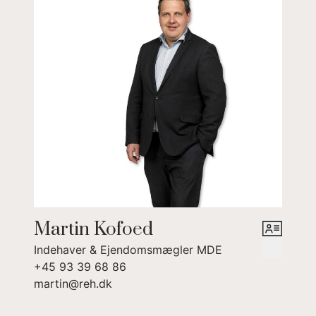
til hestehold med beliggenhed tæt på
skovområdet Åker Plantage og nær til Ridehal
syd for Åkirkeby.
Martin Kofoed
Indehaver & Ejendomsmægler MDE
+45 93 39 68 86
martin@reh.dk