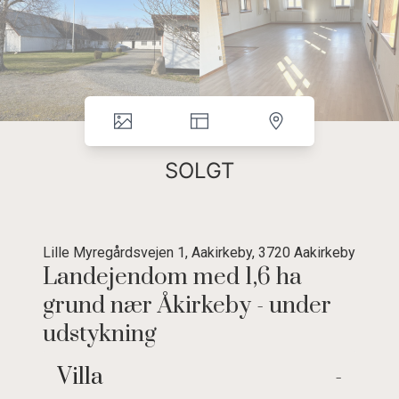
SOLGT
Lille Myregårdsvejen 1, Aakirkeby, 3720 Aakirkeby
Landejendom med 1,6 ha
grund nær Åkirkeby - under
udstykning
Hyggelig landejendom i naturskønne
Villa
-
omgivelser med gode udbygninger til