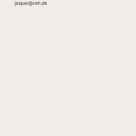
jesper@reh.dk