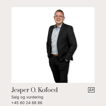
Fyrrum med oliefyr
Viktualierum.
2 store garager
Ældre havestue i anneks med havudsigt.
Nyttehave.
Et dejligt hus med muligheder, både som helårs beboelse og flex
status.
Med denne beliggenhed og udsigt i Tejn, kan det næsten ikke
blive bedre.
Jesper O. Kofoed
Salg og vurdering
+45 60 24 68 86