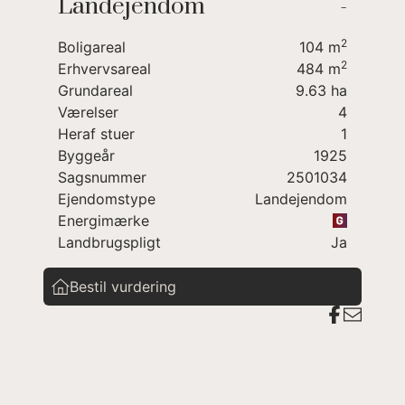
Landejendom
-
totalrenovering eller nedrivning
beliggende i fredelig, naturskønne omgivelser
2
Boligareal
104
m
mellem Åkirkeby og Nexø
2
Erhvervsareal
484
m
Huset indeholder:
Grundareal
9.63
ha
Entré
Værelser
4
Badeværelse
Heraf stuer
1
Køkken
Byggeår
1925
Stue
Sagsnummer
2501034
Soveværelse
Ejendomstype
Landejendom
Fyrrum/bryggers
Energimærke
Landbrugspligt
Ja
Udhuse/staldbygninger
Værksted
Bestil vurdering
En velbeliggende ejendom med mange
muligheder.