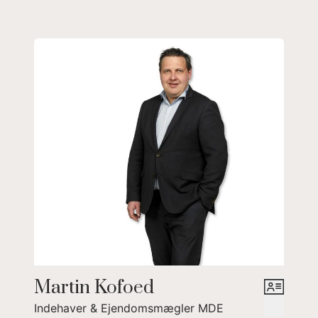
Udhus
Garage med port
Nyere garage/værkstedsbygning med ledhejseport
Villa i landlige omgivelser med mange muligheder og god plads
Martin Kofoed
Indehaver & Ejendomsmægler MDE