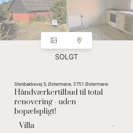
SOLGT
Stenbakkevej 5, Østermarie, 3751 Østermarie
Håndværkertilbud til total
renovering - uden
bopælspligt!
Hus til totalrenovering eller nedrivning.
Villa
-
Beliggende i charmerende landligt område, ca